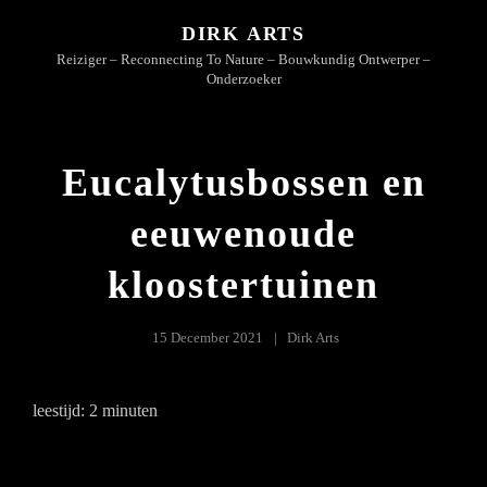
DIRK ARTS
Reiziger – Reconnecting To Nature – Bouwkundig Ontwerper –
Onderzoeker
Eucalytusbossen en
eeuwenoude
kloostertuinen
15 December 2021
Dirk Arts
leestijd:
2
minuten