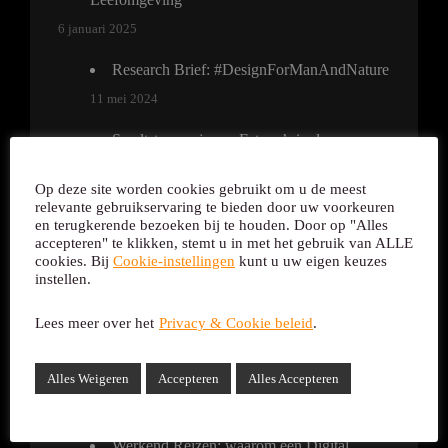
6 januari 2025
Research Brief: #DesignForManAndNature
11 mei 2024
Smeltstroompjes en Estany’s in de
Pyreneeën
Op deze site worden cookies gebruikt om u de meest
24 april 2022
relevante gebruikservaring te bieden door uw voorkeuren
en terugkerende bezoeken bij te houden. Door op "Alles
Organiseer uw Bouw met een
accepteren" te klikken, stemt u in met het gebruik van ALLE
cookies. Bij
Cookie-instellingen
kunt u uw eigen keuzes
Uitvoeringsmodel
instellen.
14 april 2022
Lees meer over het
Privacy & Cookie beleid
.
Help uw klant en uzelf met een 3D
Schetsontwerp!
Alles Weigeren
Accepteren
Alles Accepteren
14 april 2022
Werkend Reizen: waarom een Digital