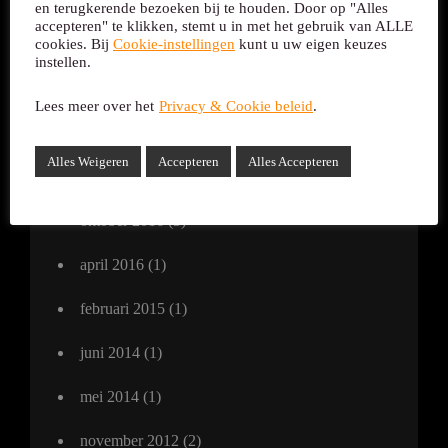
december 2021
(2)
en terugkerende bezoeken bij te houden. Door op "Alles
accepteren" te klikken, stemt u in met het gebruik van ALLE
november 2021
(6)
cookies. Bij
Cookie-instellingen
kunt u uw eigen keuzes
instellen.
oktober 2021
(1)
Lees meer over het
Privacy & Cookie beleid
.
februari 2018
(1)
Alles Weigeren
Accepteren
Alles Accepteren
november 2016
(8)
oktober 2016
(5)
april 2016
(1)
februari 2015
(1)
juni 2014
(1)
mei 2014
(1)
november 2012
(2)