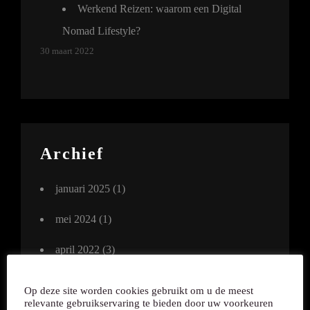
Werkend Reizen: waarom een Digital
Nomad Lifestyle?
30 maart 2022
Archief
januari 2025
(1)
mei 2024
(1)
april 2022
(3)
maart 2022
(3)
Op deze site worden cookies gebruikt om u de meest
relevante gebruikservaring te bieden door uw voorkeuren