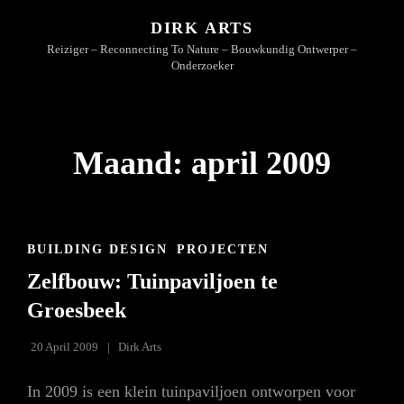
DIRK ARTS
Reiziger – Reconnecting To Nature – Bouwkundig Ontwerper –
Onderzoeker
Maand:
april 2009
CAT
BUILDING DESIGN
PROJECTEN
LINKS
Zelfbouw: Tuinpaviljoen te
Groesbeek
20 April 2009
Dirk Arts
In 2009 is een klein tuinpaviljoen ontworpen voor