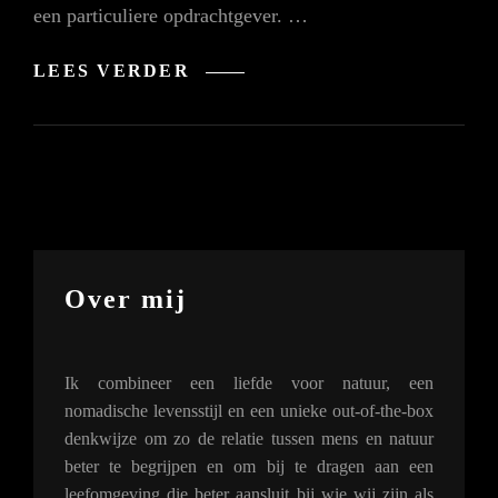
een particuliere opdrachtgever. …
ZELFBOUW:
LEES VERDER
TUINPAVILJOEN
TE
GROESBEEK
Over mij
Ik combineer een liefde voor natuur, een
nomadische levensstijl en een unieke out-of-the-box
denkwijze om zo de relatie tussen mens en natuur
beter te begrijpen en om bij te dragen aan een
leefomgeving die beter aansluit bij wie wij zijn als