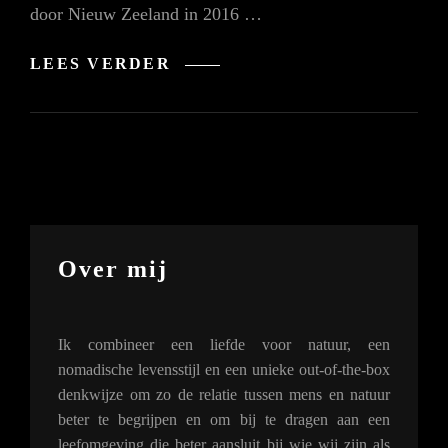
door Nieuw Zeeland in 2016 …
NIEUW-
LEES VERDER
ZEELAND
2016:
DE
50
MOOISTE
FOTO’S
Over mij
Ik combineer een liefde voor natuur, een
nomadische levensstijl en een unieke out-of-the-box
denkwijze om zo de relatie tussen mens en natuur
beter te begrijpen en om bij te dragen aan een
leefomgeving die beter aansluit bij wie wij zijn als