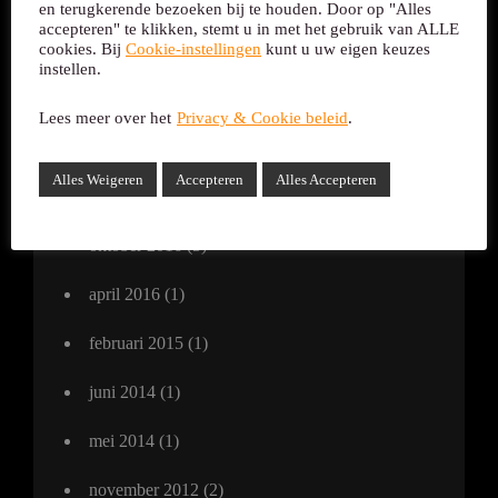
december 2021
(2)
en terugkerende bezoeken bij te houden. Door op "Alles
accepteren" te klikken, stemt u in met het gebruik van ALLE
november 2021
(6)
cookies. Bij
Cookie-instellingen
kunt u uw eigen keuzes
instellen.
oktober 2021
(1)
Lees meer over het
Privacy & Cookie beleid
.
februari 2018
(1)
Alles Weigeren
Accepteren
Alles Accepteren
november 2016
(8)
oktober 2016
(5)
april 2016
(1)
februari 2015
(1)
juni 2014
(1)
mei 2014
(1)
november 2012
(2)