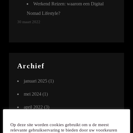
Werkend Reizen: waarom een Digital
Nomad Lifestyle?
30 maart 2022
Archief
januari 2025
(1)
mei 2024
(1)
april 2022
(3)
maart 2022
(3)
Op deze site worden cookies gebruikt om u de meest
relevante gebruikservaring te bieden door uw voorkeuren