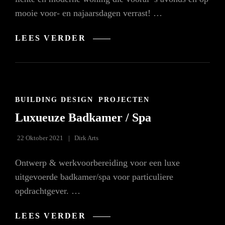
mooie voor- en najaarsdagen verrast! …
MIJN
LEES VERDER
EXPERIMENTEER-
TUIN
CAT
BUILDING DESIGN
PROJECTEN
LINKS
Luxueuze Badkamer / Spa
22 Oktober 2021
Dirk Arts
Ontwerp & werkvoorbereiding voor een luxe
uitgevoerde badkamer/spa voor particuliere
opdrachtgever. …
LUXUEUZE
LEES VERDER
BADKAMER