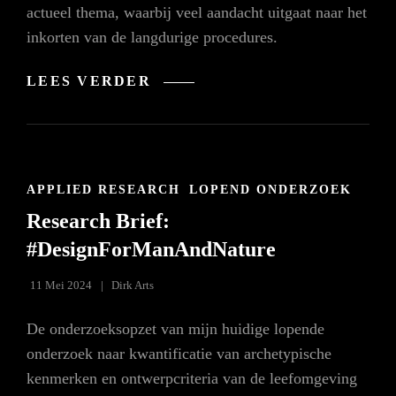
actueel thema, waarbij veel aandacht uitgaat naar het
inkorten van de langdurige procedures.
PLEIDOOI
LEES VERDER
VOOR
MEER
DEMOCRATIE
IN
DE
LEEFOMGEVING
CAT
APPLIED RESEARCH
LOPEND ONDERZOEK
LINKS
Research Brief:
#DesignForManAndNature
11 Mei 2024
Dirk Arts
De onderzoeksopzet van mijn huidige lopende
onderzoek naar kwantificatie van archetypische
kenmerken en ontwerpcriteria van de leefomgeving