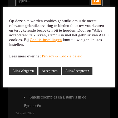
Go
Op deze site worden cookies gebruikt om u de meest
relevante gebruikservaring te bieden door uw voorkeuren
en terugkerende bezoeken bij te houden. Door op "Alles
Recente Posts
accepteren" te klikken, stemt u in met het gebruik van ALLE
cookies. Bij
Cookie-instellingen
kunt u uw eigen keuzes
instellen.
Pleidooi voor meer Democratie in de
Lees meer over het
Privacy & Cookie beleid
.
Leefomgeving
6 januari 2025
Alles Weigeren
Accepteren
Alles Accepteren
Research Brief: #DesignForManAndNature
11 mei 2024
Smeltstroompjes en Estany’s in de
Pyreneeën
24 april 2022