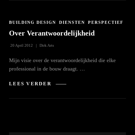
STEDELIJKE
WOONOMGEVING
ALS
LEEFOMGEVING
CAT
BUILDING DESIGN
DIENSTEN
PERSPECTIEF
VOOR
LINKS
DE
Over Verantwoordelijkheid
MENS
20 April 2012
Dirk Arts
Mijn visie over de verantwoordelijkheid die elke
professional in de bouw draagt. …
OVER
LEES VERDER
VERANTWOORDELIJKHEID