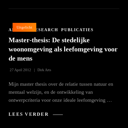
/
SPA
Uitgelicht
CAT
APPLIED RESEARCH
PUBLICATIES
LINKS
Master-thesis: De stedelijke
woonomgeving als leefomgeving voor
de mens
27 April 2012
Dirk Arts
Mijn master thesis over de relatie tussen natuur en
mentaal welzijn, en de ontwikkeling van
ontwerpcriteria voor onze ideale leefomgeving …
MASTER-
LEES VERDER
THESIS:
DE