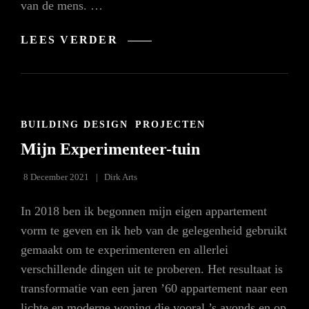
van de mens. …
RESEARCH
LEES VERDER
BRIEF:
#DESIGNFORMANANDNATU
CAT
BUILDING DESIGN
PROJECTEN
LINKS
Mijn Experimenteer-tuin
8 December 2021
Dirk Arts
In 2018 ben ik begonnen mijn eigen appartement
vorm te geven en ik heb van de gelegenheid gebruikt
gemaakt om te experimenteren en allerlei
verschillende dingen uit te proberen. Het resultaat is
transformatie van een jaren ’60 appartement naar een
lichte en moderne woning die vooral ’s avonds en op