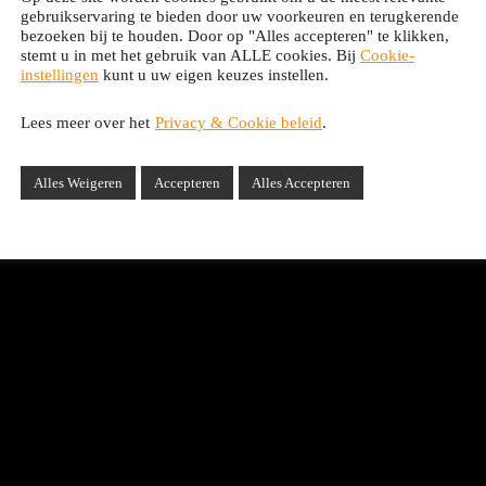
gebruikservaring te bieden door uw voorkeuren en terugkerende
bezoeken bij te houden. Door op "Alles accepteren" te klikken,
stemt u in met het gebruik van ALLE cookies. Bij
Cookie-
instellingen
kunt u uw eigen keuzes instellen.
Lees meer over het
Privacy & Cookie beleid
.
Alles Weigeren
Accepteren
Alles Accepteren