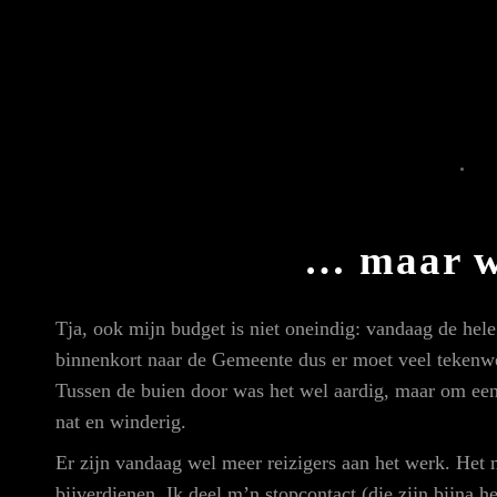
… maar w
Tja, ook mijn budget is niet oneindig: vandaag de hel
binnenkort naar de Gemeente dus er moet veel tekenwe
Tussen de buien door was het wel aardig, maar om een
nat en winderig.
Er zijn vandaag wel meer reizigers aan het werk. Het m
bijverdienen. Ik deel m’n stopcontact (die zijn bijna 