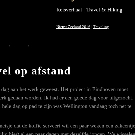
Reisverhaal
|
Travel & Hiking
Nieuw Zeeland 2016
|
Traveling
el op afstand
e dag aan het werk geweest. Het project in Eindhoven moet
rk gedaan worden. Ik had er een goede dag voor uitgezocht.
 hele dag op pad te zijn was Wellington vandaag toch net te
eisje dat de koffie serveert wil een paar weken een zakcentj
heilig hier) al een paar dagen met dezelfde jongen. We wissele